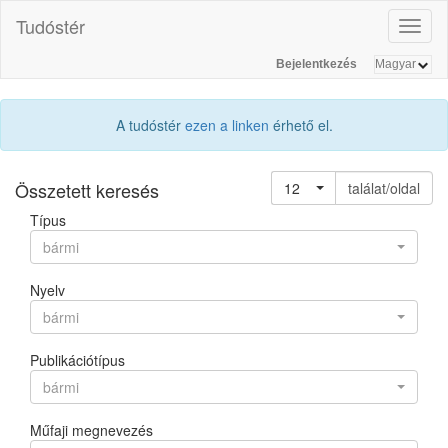
Tudóstér
Toggl
naviga
Bejelentkezés
A tudóstér
ezen a linken
érhető el.
Összetett keresés
12
találat/oldal
Típus
bármi
Nyelv
bármi
Publikációtípus
bármi
Műfaji megnevezés