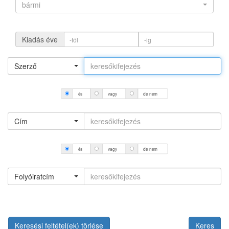
bármi
Kiadás éve
Szerző
és
vagy
de nem
Cím
és
vagy
de nem
Folyóiratcím
Keresési feltétel(ek) törlése