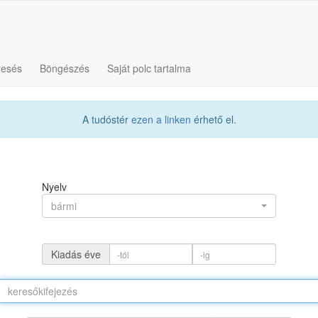
resés
Böngészés
Saját polc tartalma
A tudóstér
ezen a linken
érhető el.
Nyelv
bármi
Kiadás éve