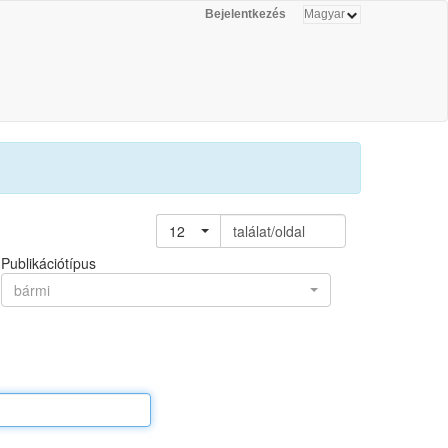
Bejelentkezés
12
találat/oldal
Publikációtípus
bármi