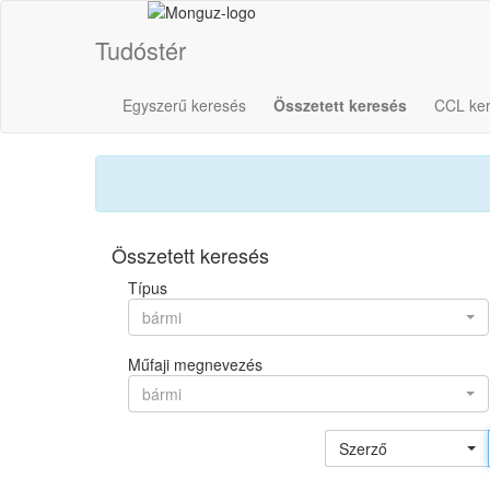
Tudóstér
Egyszerű keresés
Összetett keresés
CCL ke
Összetett keresés
Típus
bármi
Műfaji megnevezés
bármi
Szerző