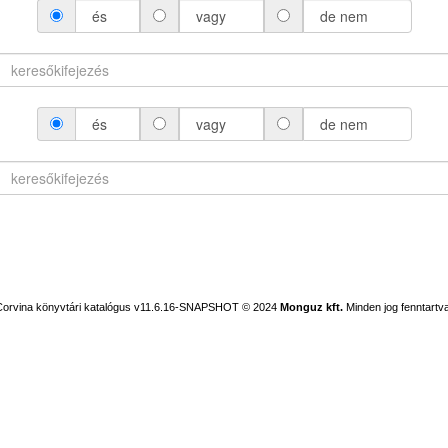
és
vagy
de nem
és
vagy
de nem
Corvina könyvtári katalógus v11.6.16-SNAPSHOT
© 2024
Monguz kft.
Minden jog fenntartva