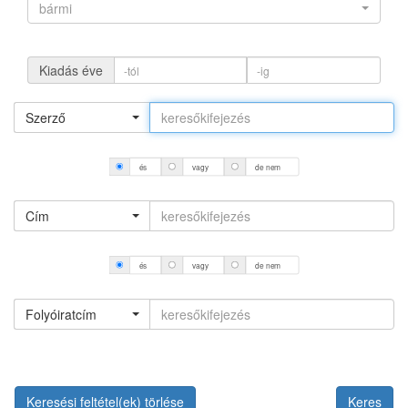
bármi
Kiadás éve
Szerző
és
vagy
de nem
Cím
és
vagy
de nem
Folyóiratcím
Keresési feltétel(ek) törlése