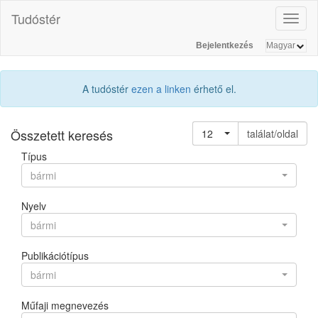
Tudóstér
Toggl
naviga
Bejelentkezés
A tudóstér
ezen a linken
érhető el.
Összetett keresés
12
találat/oldal
Típus
bármi
Nyelv
bármi
Publikációtípus
bármi
Műfaji megnevezés