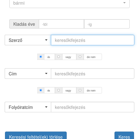
bármi
Kiadás éve
Szerző
és
vagy
de nem
Cím
és
vagy
de nem
Folyóiratcím
Keresési feltétel(ek) törlése