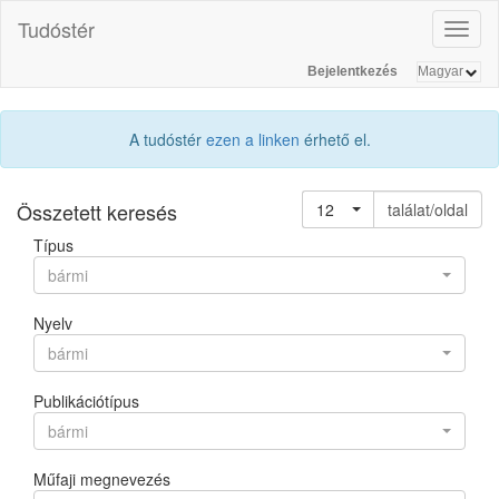
Tudóstér
Toggl
naviga
Bejelentkezés
A tudóstér
ezen a linken
érhető el.
Összetett keresés
12
találat/oldal
Típus
bármi
Nyelv
bármi
Publikációtípus
bármi
Műfaji megnevezés