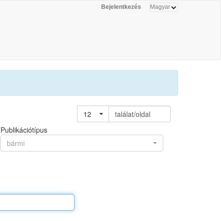
Bejelentkezés
12
találat/oldal
Publikációtípus
bármi