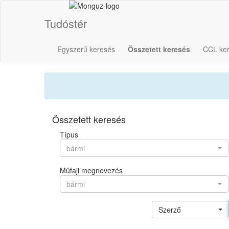
Tudóstér
Egyszerű keresés
Összetett keresés
CCL ke
Összetett keresés
Típus
bármi
Műfaji megnevezés
bármi
Szerző