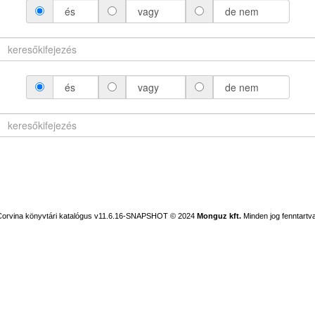
és
vagy
de nem
és
vagy
de nem
Corvina könyvtári katalógus v11.6.16-SNAPSHOT
© 2024
Monguz kft.
Minden jog fenntartva