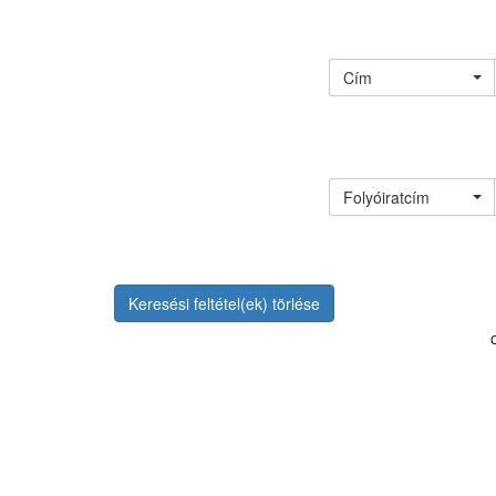
Cím
Folyóiratcím
Keresési feltétel(ek) törlése