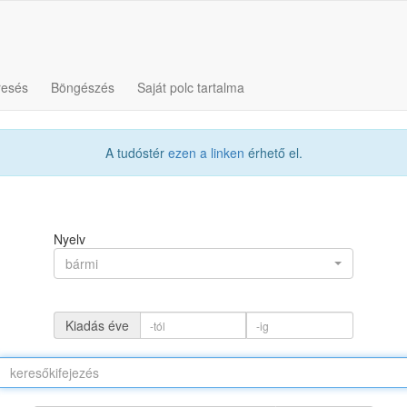
resés
Böngészés
Saját polc tartalma
A tudóstér
ezen a linken
érhető el.
Nyelv
bármi
Kiadás éve