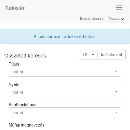
Tudóstér
Toggl
naviga
Bejelentkezés
A tudóstér
ezen a linken
érhető el.
Összetett keresés
12
találat/oldal
Típus
bármi
Nyelv
bármi
Publikációtípus
bármi
Műfaji megnevezés