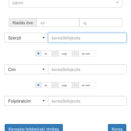
bármi
Kiadás éve
Szerző
és
vagy
de nem
Cím
és
vagy
de nem
Folyóiratcím
Keresési feltétel(ek) törlése