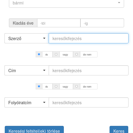
bármi
Kiadás éve
Szerző
és
vagy
de nem
Cím
és
vagy
de nem
Folyóiratcím
Keresési feltétel(ek) törlése