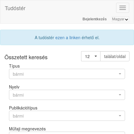
Tudóstér
Toggl
naviga
Bejelentkezés
A tudóstér
ezen a linken
érhető el.
Összetett keresés
12
találat/oldal
Típus
bármi
Nyelv
bármi
Publikációtípus
bármi
Műfaji megnevezés