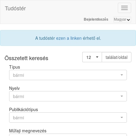
Tudóstér
Toggl
naviga
Bejelentkezés
A tudóstér
ezen a linken
érhető el.
Összetett keresés
12
találat/oldal
Típus
bármi
Nyelv
bármi
Publikációtípus
bármi
Műfaji megnevezés