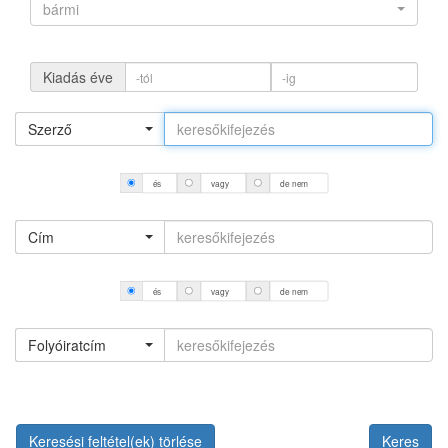
bármi
Kiadás éve
Szerző
és
vagy
de nem
Cím
és
vagy
de nem
Folyóiratcím
Keresési feltétel(ek) törlése