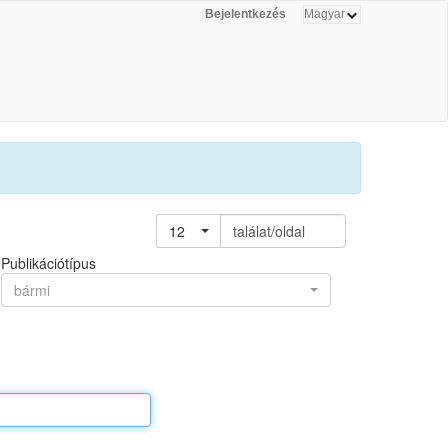
Bejelentkezés
12
találat/oldal
Publikációtípus
bármi