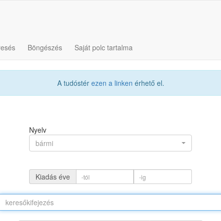
resés
Böngészés
Saját polc tartalma
A tudóstér
ezen a linken
érhető el.
Nyelv
bármi
Kiadás éve