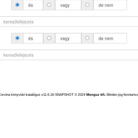
és
vagy
de nem
és
vagy
de nem
Corvina könyvtári katalógus v11.6.16-SNAPSHOT
© 2024
Monguz kft.
Minden jog fenntartva