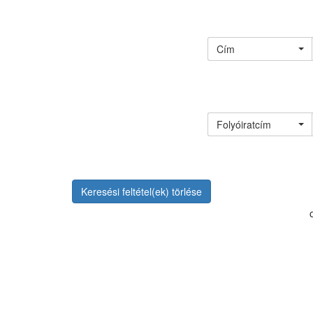
Cím
Folyóiratcím
Keresési feltétel(ek) törlése