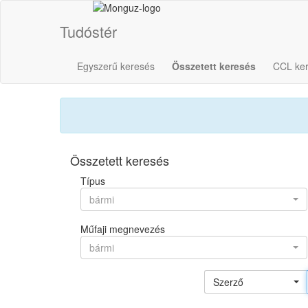
Tudóstér
Egyszerű keresés
Összetett keresés
CCL ke
Összetett keresés
Típus
bármi
Műfaji megnevezés
bármi
Szerző