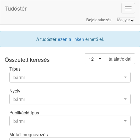
Tudóstér
Toggl
naviga
Bejelentkezés
A tudóstér
ezen a linken
érhető el.
Összetett keresés
12
találat/oldal
Típus
bármi
Nyelv
bármi
Publikációtípus
bármi
Műfaji megnevezés