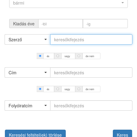
bármi
Kiadás éve
Szerző
és
vagy
de nem
Cím
és
vagy
de nem
Folyóiratcím
Keresési feltétel(ek) törlése