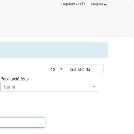
Bejelentkezés
12
találat/oldal
Publikációtípus
bármi