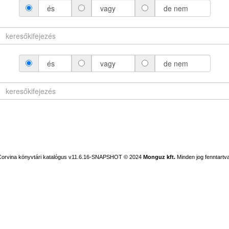
és
vagy
de nem
és
vagy
de nem
Corvina könyvtári katalógus v11.6.16-SNAPSHOT
© 2024
Monguz kft.
Minden jog fenntartva