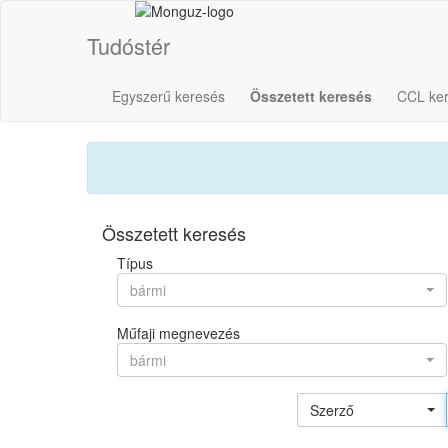
Tudóstér
Egyszerű keresés
Összetett keresés
CCL ke
Összetett keresés
Típus
bármi
Műfaji megnevezés
bármi
Szerző