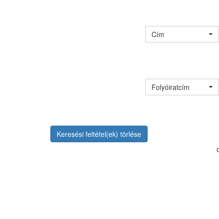
Cím
Folyóiratcím
Keresési feltétel(ek) törlése