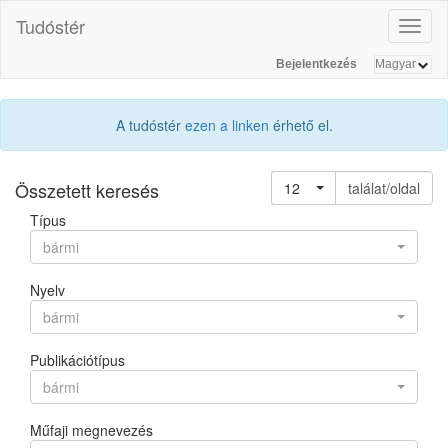
Tudóstér
Toggl
naviga
Bejelentkezés
A tudóstér
ezen a linken
érhető el.
Összetett keresés
12
találat/oldal
Típus
bármi
Nyelv
bármi
Publikációtípus
bármi
Műfaji megnevezés