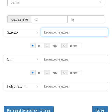
bármi
Kiadás éve
Szerző
és
vagy
de nem
Cím
és
vagy
de nem
Folyóiratcím
Keresési feltétel(ek) törlése