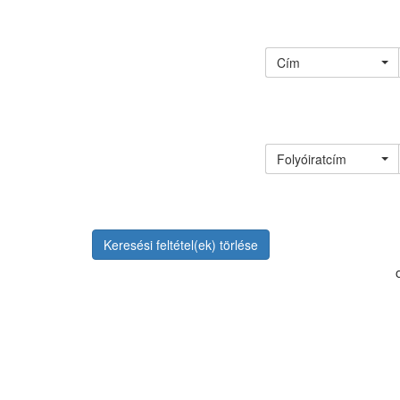
Cím
Folyóiratcím
Keresési feltétel(ek) törlése