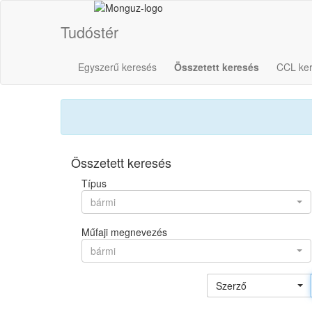
Tudóstér
Egyszerű keresés
Összetett keresés
CCL ke
Összetett keresés
Típus
bármi
Műfaji megnevezés
bármi
Szerző