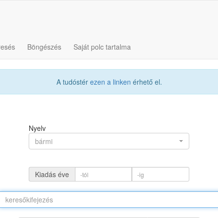
resés
Böngészés
Saját polc tartalma
A tudóstér
ezen a linken
érhető el.
Nyelv
bármi
Kiadás éve