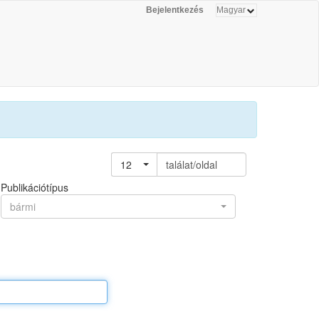
Bejelentkezés
12
találat/oldal
Publikációtípus
bármi