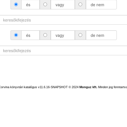
és
vagy
de nem
és
vagy
de nem
Corvina könyvtári katalógus v11.6.16-SNAPSHOT
© 2024
Monguz kft.
Minden jog fenntartva