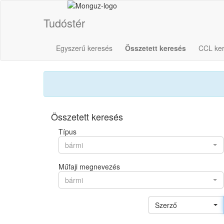
Tudóstér
Egyszerű keresés
Összetett keresés
CCL ke
Összetett keresés
Típus
bármi
Műfaji megnevezés
bármi
Szerző