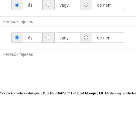
és
vagy
de nem
és
vagy
de nem
Corvina könyvtári katalógus v11.6.16-SNAPSHOT
© 2024
Monguz kft.
Minden jog fenntartva