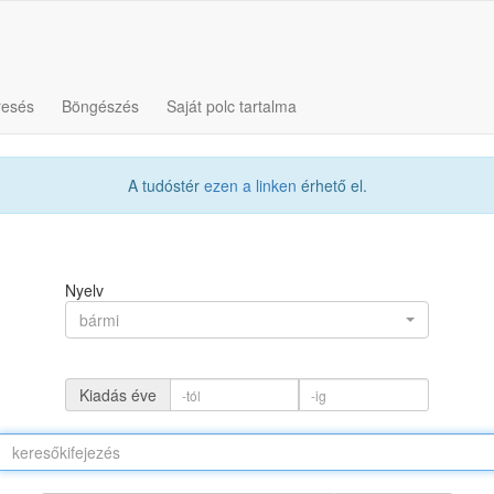
resés
Böngészés
Saját polc tartalma
A tudóstér
ezen a linken
érhető el.
Nyelv
bármi
Kiadás éve