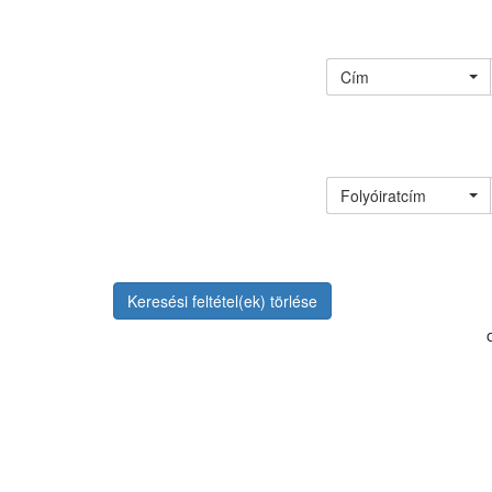
Cím
Folyóiratcím
Keresési feltétel(ek) törlése