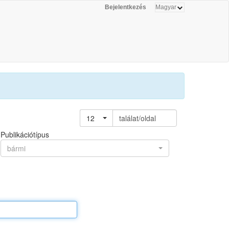
Bejelentkezés
12
találat/oldal
Publikációtípus
bármi