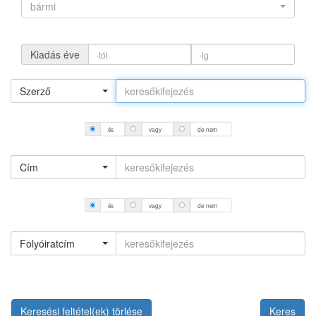
bármi
Kiadás éve
Szerző
és
vagy
de nem
Cím
és
vagy
de nem
Folyóiratcím
Keresési feltétel(ek) törlése