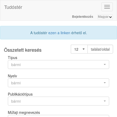
Tudóstér
Toggl
naviga
Bejelentkezés
A tudóstér
ezen a linken
érhető el.
Összetett keresés
12
találat/oldal
Típus
bármi
Nyelv
bármi
Publikációtípus
bármi
Műfaji megnevezés