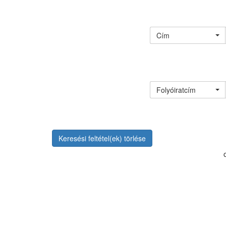
Cím
Folyóiratcím
Keresési feltétel(ek) törlése