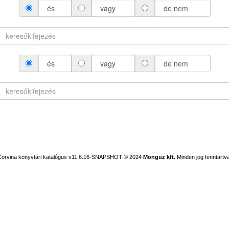
és
vagy
de nem
és
vagy
de nem
Corvina könyvtári katalógus v11.6.16-SNAPSHOT
© 2024
Monguz kft.
Minden jog fenntartva