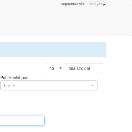
Bejelentkezés
12
találat/oldal
Publikációtípus
bármi