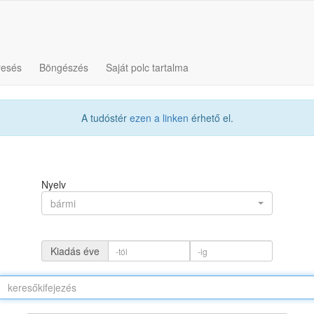
resés
Böngészés
Saját polc tartalma
A tudóstér
ezen a linken
érhető el.
Nyelv
bármi
Kiadás éve