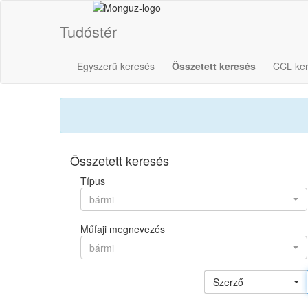
Tudóstér
Egyszerű keresés
Összetett keresés
CCL ke
Összetett keresés
Típus
bármi
Műfaji megnevezés
bármi
Szerző