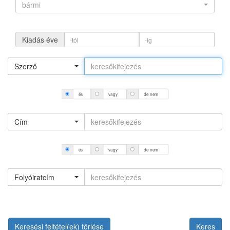
bármi
Kiadás éve
Szerző
és
vagy
de nem
Cím
és
vagy
de nem
Folyóiratcím
Keresési feltétel(ek) törlése