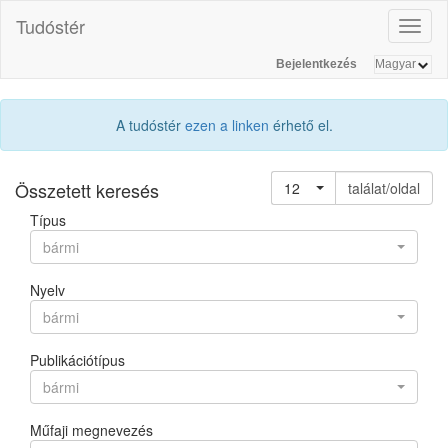
Tudóstér
Toggl
naviga
Bejelentkezés
A tudóstér
ezen a linken
érhető el.
Összetett keresés
12
találat/oldal
Típus
bármi
Nyelv
bármi
Publikációtípus
bármi
Műfaji megnevezés