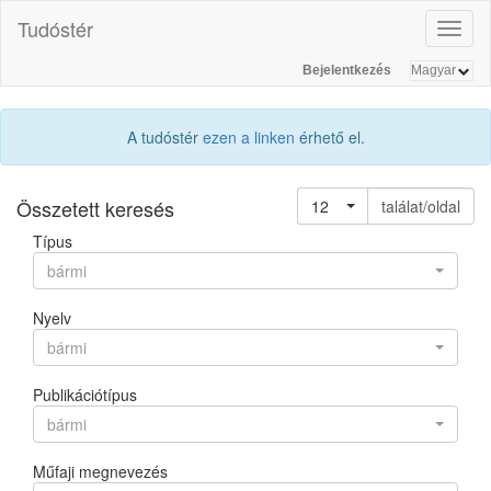
Tudóstér
Toggl
naviga
Bejelentkezés
A tudóstér
ezen a linken
érhető el.
Összetett keresés
12
találat/oldal
Típus
bármi
Nyelv
bármi
Publikációtípus
bármi
Műfaji megnevezés