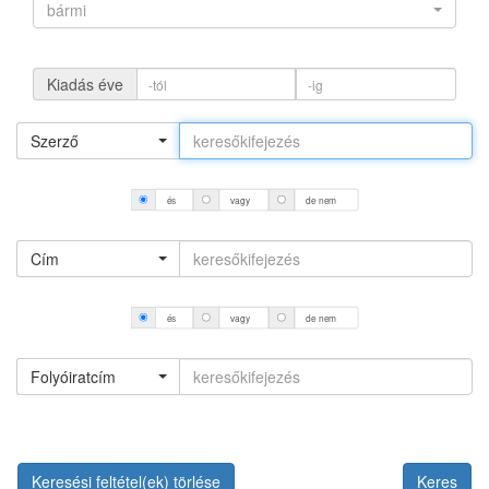
bármi
Kiadás éve
Szerző
és
vagy
de nem
Cím
és
vagy
de nem
Folyóiratcím
Keresési feltétel(ek) törlése