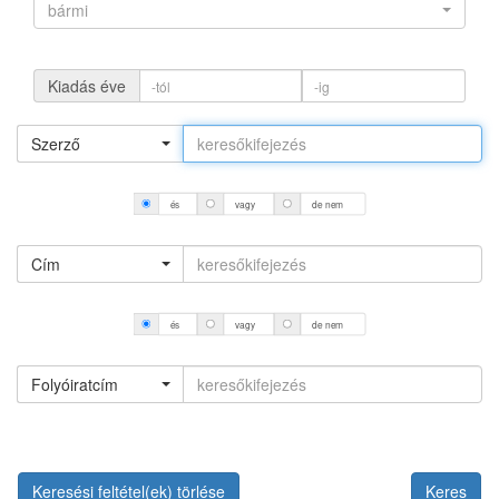
bármi
Kiadás éve
Szerző
és
vagy
de nem
Cím
és
vagy
de nem
Folyóiratcím
Keresési feltétel(ek) törlése