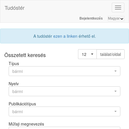
Tudóstér
Toggl
naviga
Bejelentkezés
A tudóstér
ezen a linken
érhető el.
Összetett keresés
12
találat/oldal
Típus
bármi
Nyelv
bármi
Publikációtípus
bármi
Műfaji megnevezés