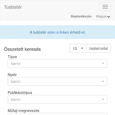
Tudóstér
Toggl
naviga
Bejelentkezés
A tudóstér
ezen a linken
érhető el.
Összetett keresés
12
találat/oldal
Típus
bármi
Nyelv
bármi
Publikációtípus
bármi
Műfaji megnevezés