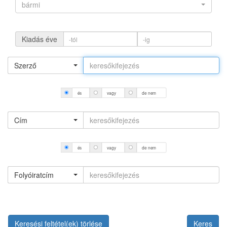
bármi
Kiadás éve
Szerző
és
vagy
de nem
Cím
és
vagy
de nem
Folyóiratcím
Keresési feltétel(ek) törlése