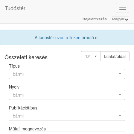
Tudóstér
Toggl
naviga
Bejelentkezés
A tudóstér
ezen a linken
érhető el.
Összetett keresés
12
találat/oldal
Típus
bármi
Nyelv
bármi
Publikációtípus
bármi
Műfaji megnevezés