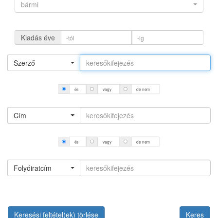
bármi
Kiadás éve
Szerző
és
vagy
de nem
Cím
és
vagy
de nem
Folyóiratcím
Keresési feltétel(ek) törlése