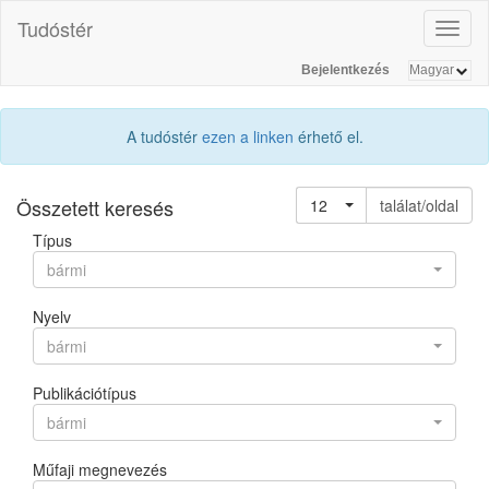
Tudóstér
Toggl
naviga
Bejelentkezés
A tudóstér
ezen a linken
érhető el.
Összetett keresés
12
találat/oldal
Típus
bármi
Nyelv
bármi
Publikációtípus
bármi
Műfaji megnevezés