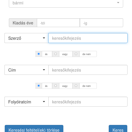
bármi
Kiadás éve
Szerző
és
vagy
de nem
Cím
és
vagy
de nem
Folyóiratcím
Keresési feltétel(ek) törlése