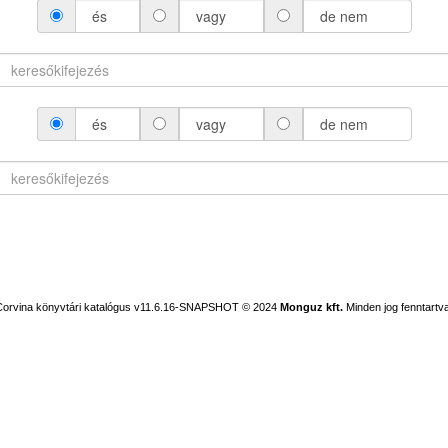
és
vagy
de nem
és
vagy
de nem
Corvina könyvtári katalógus v11.6.16-SNAPSHOT
© 2024
Monguz kft.
Minden jog fenntartva