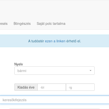
resés
Böngészés
Saját polc tartalma
A tudóstér
ezen a linken
érhető el.
Nyelv
bármi
Kiadás éve