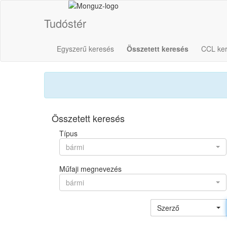
Tudóstér
Egyszerű keresés
Összetett keresés
CCL ke
Összetett keresés
Típus
bármi
Műfaji megnevezés
bármi
Szerző