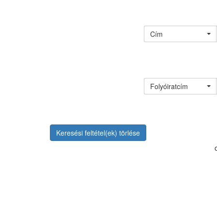
Cím
Folyóiratcím
Keresési feltétel(ek) törlése