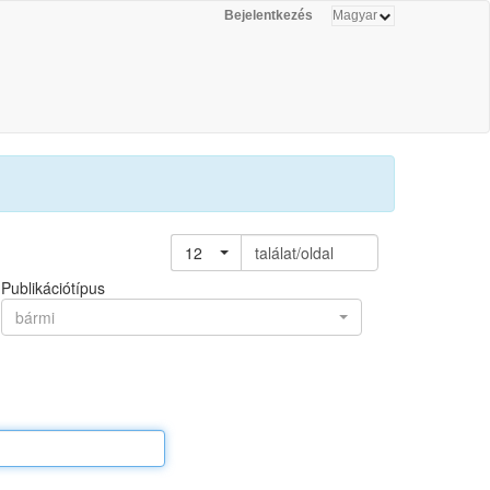
Bejelentkezés
12
találat/oldal
Publikációtípus
bármi