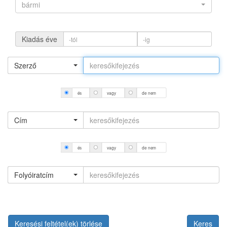
bármi
Kiadás éve
Szerző
és
vagy
de nem
Cím
és
vagy
de nem
Folyóiratcím
Keresési feltétel(ek) törlése