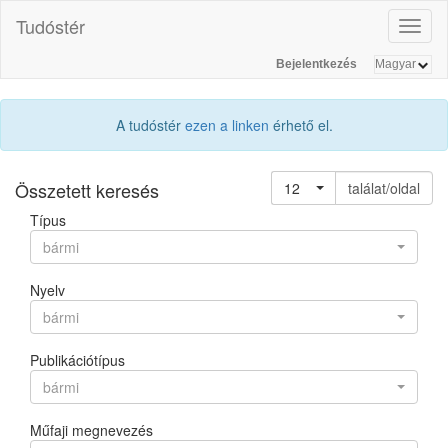
Tudóstér
Toggl
naviga
Bejelentkezés
A tudóstér
ezen a linken
érhető el.
Összetett keresés
12
találat/oldal
Típus
bármi
Nyelv
bármi
Publikációtípus
bármi
Műfaji megnevezés