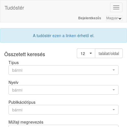
Tudóstér
Toggl
naviga
Bejelentkezés
A tudóstér
ezen a linken
érhető el.
Összetett keresés
12
találat/oldal
Típus
bármi
Nyelv
bármi
Publikációtípus
bármi
Műfaji megnevezés