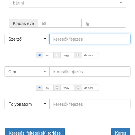
bármi
Kiadás éve
Szerző
és
vagy
de nem
Cím
és
vagy
de nem
Folyóiratcím
Keresési feltétel(ek) törlése