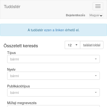
Tudóstér
Toggl
naviga
Bejelentkezés
A tudóstér
ezen a linken
érhető el.
Összetett keresés
12
találat/oldal
Típus
bármi
Nyelv
bármi
Publikációtípus
bármi
Műfaji megnevezés