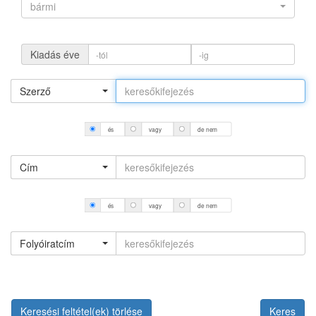
bármi
Kiadás éve
Szerző
és
vagy
de nem
Cím
és
vagy
de nem
Folyóiratcím
Keresési feltétel(ek) törlése