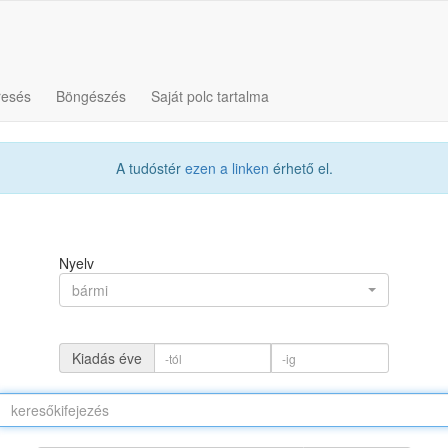
resés
Böngészés
Saját polc tartalma
A tudóstér
ezen a linken
érhető el.
Nyelv
bármi
Kiadás éve