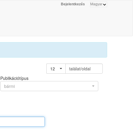
Bejelentkezés
12
találat/oldal
Publikációtípus
bármi