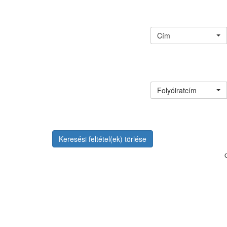
Cím
Folyóiratcím
Keresési feltétel(ek) törlése