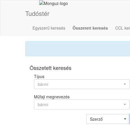
Tudóstér
Egyszerű keresés
Összetett keresés
CCL ke
Összetett keresés
Típus
bármi
Műfaji megnevezés
bármi
Szerző