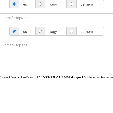
és
vagy
de nem
és
vagy
de nem
Corvina könyvtári katalógus v11.6.16-SNAPSHOT
© 2024
Monguz kft.
Minden jog fenntartva