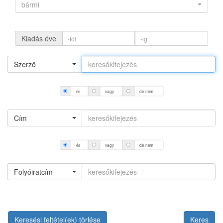
bármi
Kiadás éve
Szerző
és
vagy
de nem
Cím
és
vagy
de nem
Folyóiratcím
Keresési feltétel(ek) törlése