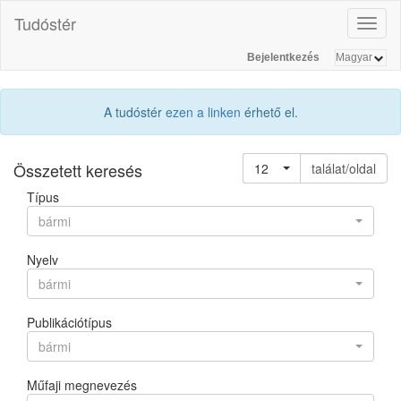
Tudóstér
Toggl
naviga
Bejelentkezés
A tudóstér
ezen a linken
érhető el.
Összetett keresés
12
találat/oldal
Típus
bármi
Nyelv
bármi
Publikációtípus
bármi
Műfaji megnevezés