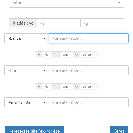
bármi
Kiadás éve
Szerző
és
vagy
de nem
Cím
és
vagy
de nem
Folyóiratcím
Keresési feltétel(ek) törlése