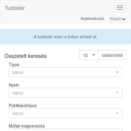
Tudóstér
Toggl
naviga
Bejelentkezés
A tudóstér
ezen a linken
érhető el.
Összetett keresés
12
találat/oldal
Típus
bármi
Nyelv
bármi
Publikációtípus
bármi
Műfaji megnevezés