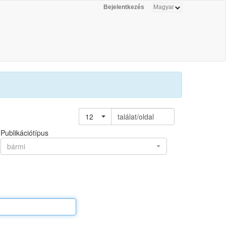
Bejelentkezés
12
találat/oldal
Publikációtípus
bármi