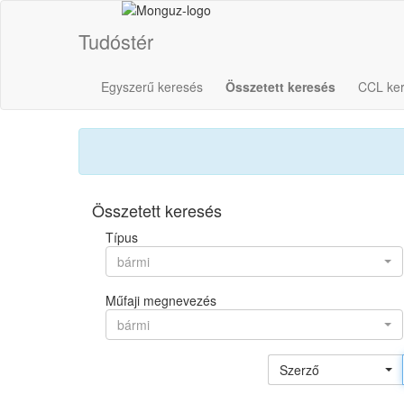
Tudóstér
Egyszerű keresés
Összetett keresés
CCL ke
Összetett keresés
Típus
bármi
Műfaji megnevezés
bármi
Szerző