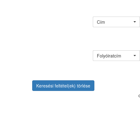
Cím
Folyóiratcím
Keresési feltétel(ek) törlése