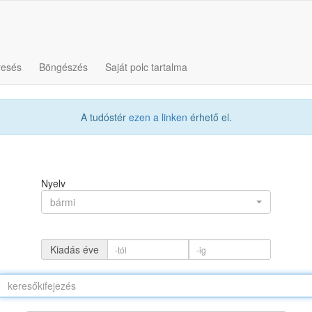
resés
Böngészés
Saját polc tartalma
A tudóstér
ezen a linken
érhető el.
Nyelv
bármi
Kiadás éve