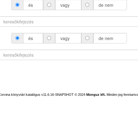
és
vagy
de nem
és
vagy
de nem
Corvina könyvtári katalógus v11.6.16-SNAPSHOT
© 2024
Monguz kft.
Minden jog fenntartva