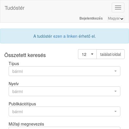
Tudóstér
Toggl
naviga
Bejelentkezés
A tudóstér
ezen a linken
érhető el.
Összetett keresés
12
találat/oldal
Típus
bármi
Nyelv
bármi
Publikációtípus
bármi
Műfaji megnevezés