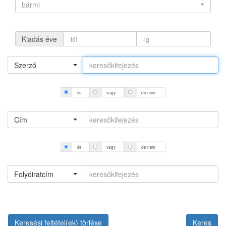
bármi
Kiadás éve
Szerző
és
vagy
de nem
Cím
és
vagy
de nem
Folyóiratcím
Keresési feltétel(ek) törlése