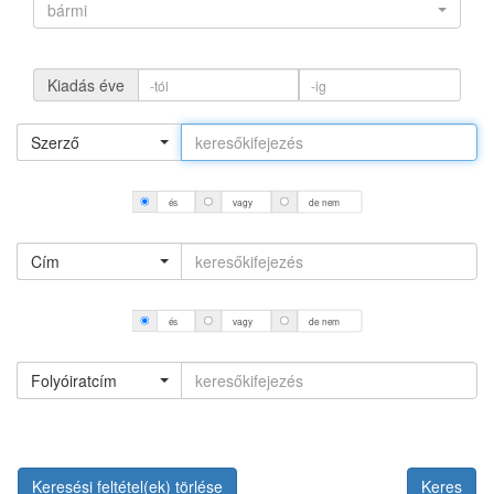
bármi
Kiadás éve
Szerző
és
vagy
de nem
Cím
és
vagy
de nem
Folyóiratcím
Keresési feltétel(ek) törlése