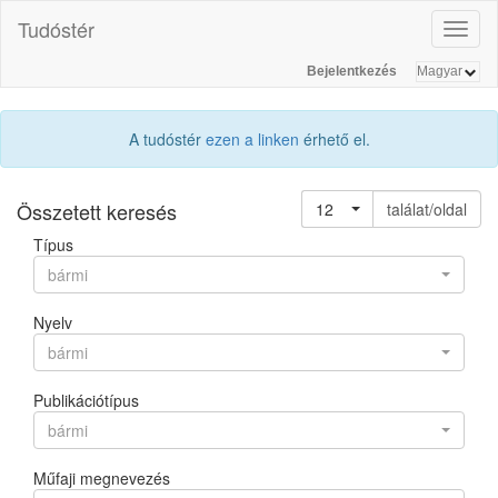
Tudóstér
Toggl
naviga
Bejelentkezés
A tudóstér
ezen a linken
érhető el.
Összetett keresés
12
találat/oldal
Típus
bármi
Nyelv
bármi
Publikációtípus
bármi
Műfaji megnevezés