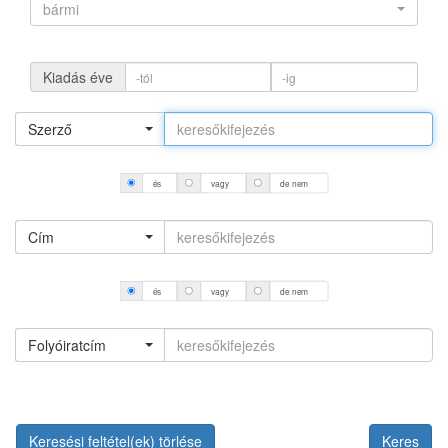
bármi
Kiadás éve
Szerző
és
vagy
de nem
Cím
és
vagy
de nem
Folyóiratcím
Keresési feltétel(ek) törlése