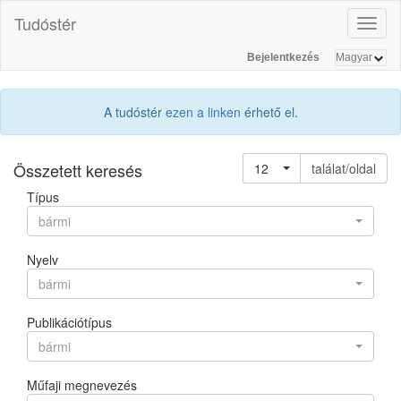
Tudóstér
Toggl
naviga
Bejelentkezés
A tudóstér
ezen a linken
érhető el.
Összetett keresés
12
találat/oldal
Típus
bármi
Nyelv
bármi
Publikációtípus
bármi
Műfaji megnevezés