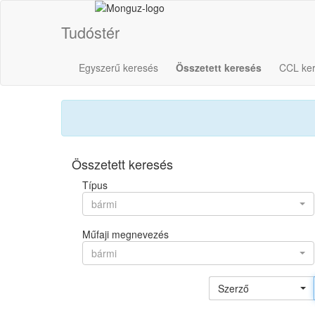
Tudóstér
Egyszerű keresés
Összetett keresés
CCL ke
Összetett keresés
Típus
bármi
Műfaji megnevezés
bármi
Szerző