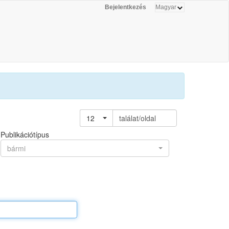
Bejelentkezés
12
találat/oldal
Publikációtípus
bármi