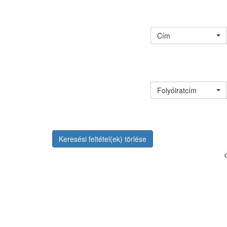
Cím
Folyóiratcím
Keresési feltétel(ek) törlése