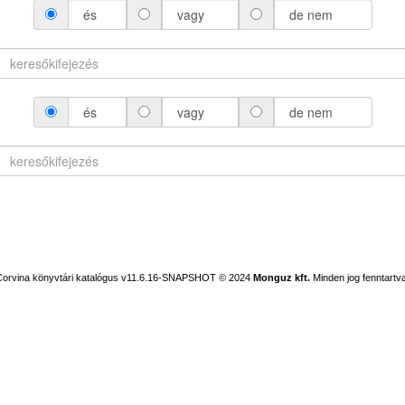
és
vagy
de nem
és
vagy
de nem
Corvina könyvtári katalógus v11.6.16-SNAPSHOT
© 2024
Monguz kft.
Minden jog fenntartva