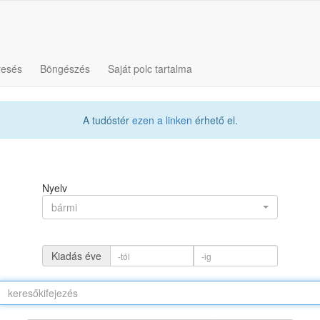
resés
Böngészés
Saját polc tartalma
A tudóstér
ezen a linken
érhető el.
Nyelv
bármi
Kiadás éve