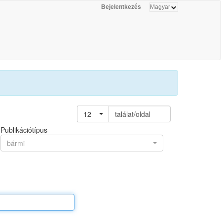
Bejelentkezés
12
találat/oldal
Publikációtípus
bármi