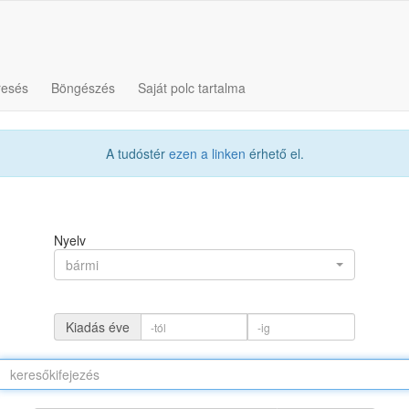
resés
Böngészés
Saját polc tartalma
A tudóstér
ezen a linken
érhető el.
Nyelv
bármi
Kiadás éve