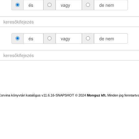
és
vagy
de nem
és
vagy
de nem
Corvina könyvtári katalógus v11.6.16-SNAPSHOT
© 2024
Monguz kft.
Minden jog fenntartva