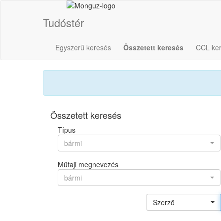
Tudóstér
Egyszerű keresés
Összetett keresés
CCL ke
Összetett keresés
Típus
bármi
Műfaji megnevezés
bármi
Szerző