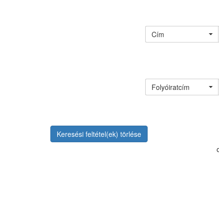
Cím
Folyóiratcím
Keresési feltétel(ek) törlése