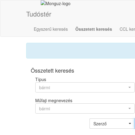
Tudóstér
Egyszerű keresés
Összetett keresés
CCL ke
Összetett keresés
Típus
bármi
Műfaji megnevezés
bármi
Szerző