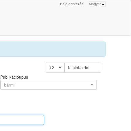
Bejelentkezés
12
találat/oldal
Publikációtípus
bármi