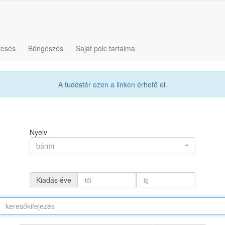
resés
Böngészés
Saját polc tartalma
A tudóstér
ezen a linken
érhető el.
Nyelv
bármi
Kiadás éve