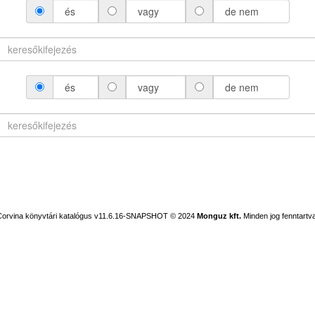
és
vagy
de nem
és
vagy
de nem
Corvina könyvtári katalógus v11.6.16-SNAPSHOT
© 2024
Monguz kft.
Minden jog fenntartva