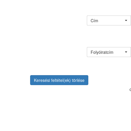
Cím
Folyóiratcím
Keresési feltétel(ek) törlése