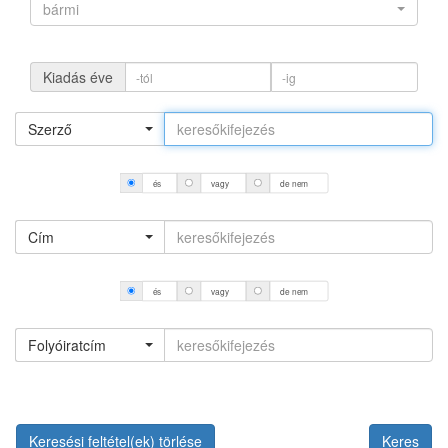
bármi
Kiadás éve
Szerző
és
vagy
de nem
Cím
és
vagy
de nem
Folyóiratcím
Keresési feltétel(ek) törlése