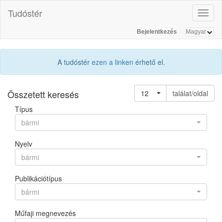
Tudóstér
Toggl
naviga
Bejelentkezés
A tudóstér
ezen a linken
érhető el.
Összetett keresés
12
találat/oldal
Típus
bármi
Nyelv
bármi
Publikációtípus
bármi
Műfaji megnevezés