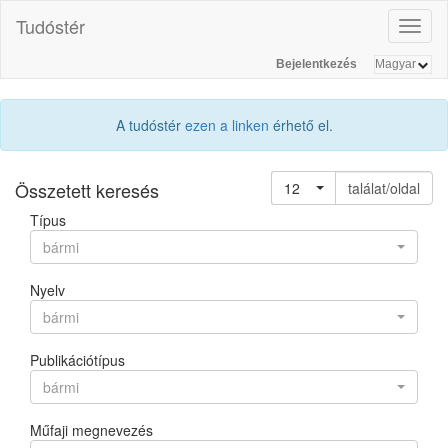
Tudóstér
Toggl
naviga
Bejelentkezés
A tudóstér
ezen a linken
érhető el.
Összetett keresés
12
találat/oldal
Típus
bármi
Nyelv
bármi
Publikációtípus
bármi
Műfaji megnevezés