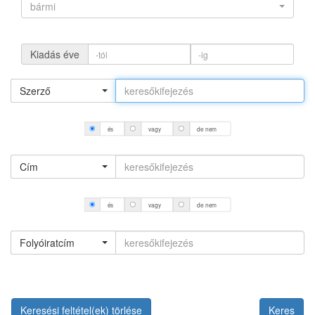
bármi
Kiadás éve
Szerző
és
vagy
de nem
Cím
és
vagy
de nem
Folyóiratcím
Keresési feltétel(ek) törlése