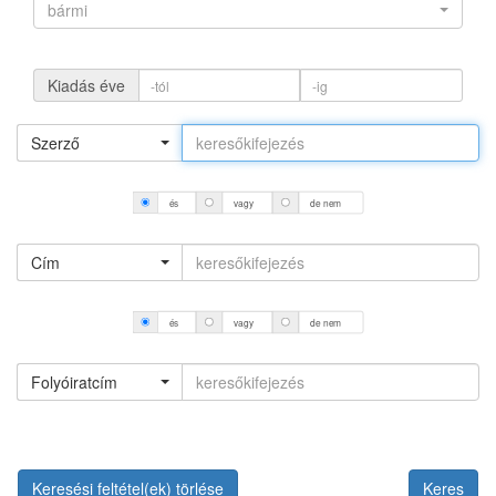
bármi
Kiadás éve
Szerző
és
vagy
de nem
Cím
és
vagy
de nem
Folyóiratcím
Keresési feltétel(ek) törlése