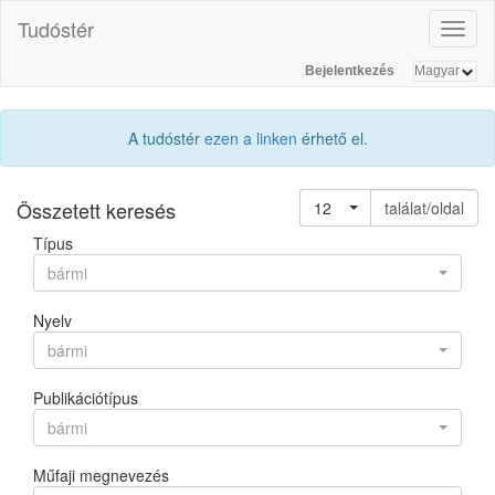
Tudóstér
Toggl
naviga
Bejelentkezés
A tudóstér
ezen a linken
érhető el.
Összetett keresés
12
találat/oldal
Típus
bármi
Nyelv
bármi
Publikációtípus
bármi
Műfaji megnevezés