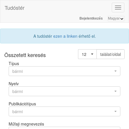
Tudóstér
Toggl
naviga
Bejelentkezés
A tudóstér
ezen a linken
érhető el.
Összetett keresés
12
találat/oldal
Típus
bármi
Nyelv
bármi
Publikációtípus
bármi
Műfaji megnevezés