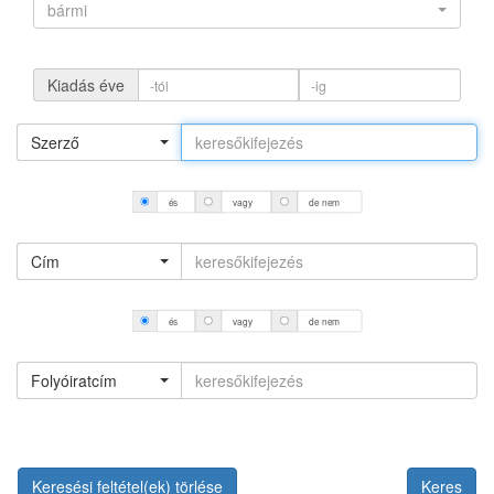
bármi
Kiadás éve
Szerző
és
vagy
de nem
Cím
és
vagy
de nem
Folyóiratcím
Keresési feltétel(ek) törlése