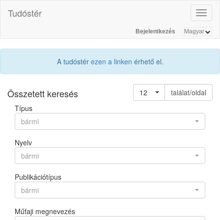
Tudóstér
Toggl
naviga
Bejelentkezés
A tudóstér
ezen a linken
érhető el.
Összetett keresés
12
találat/oldal
Típus
bármi
Nyelv
bármi
Publikációtípus
bármi
Műfaji megnevezés