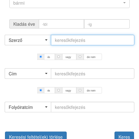
bármi
Kiadás éve
Szerző
és
vagy
de nem
Cím
és
vagy
de nem
Folyóiratcím
Keresési feltétel(ek) törlése