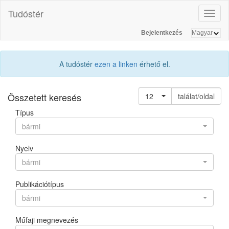
Tudóstér
Toggl
naviga
Bejelentkezés
A tudóstér
ezen a linken
érhető el.
Összetett keresés
12
találat/oldal
Típus
bármi
Nyelv
bármi
Publikációtípus
bármi
Műfaji megnevezés