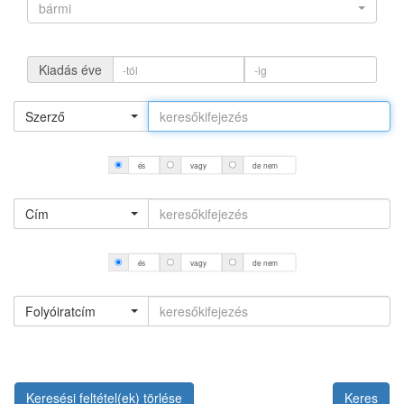
bármi
Kiadás éve
Szerző
és
vagy
de nem
Cím
és
vagy
de nem
Folyóiratcím
Keresési feltétel(ek) törlése