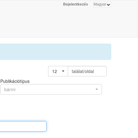
Bejelentkezés
12
találat/oldal
Publikációtípus
bármi