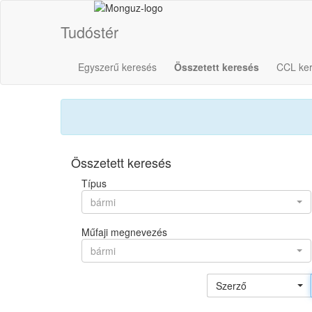
Tudóstér
Egyszerű keresés
Összetett keresés
CCL ke
Összetett keresés
Típus
bármi
Műfaji megnevezés
bármi
Szerző