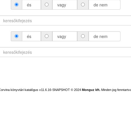
és
vagy
de nem
és
vagy
de nem
Corvina könyvtári katalógus v11.6.16-SNAPSHOT
© 2024
Monguz kft.
Minden jog fenntartva