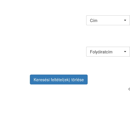
Cím
Folyóiratcím
Keresési feltétel(ek) törlése