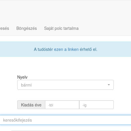
resés
Böngészés
Saját polc tartalma
A tudóstér
ezen a linken
érhető el.
Nyelv
bármi
Kiadás éve