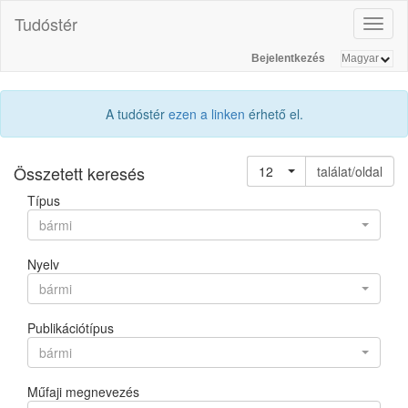
Tudóstér
Toggl
naviga
Bejelentkezés
A tudóstér
ezen a linken
érhető el.
Összetett keresés
12
találat/oldal
Típus
bármi
Nyelv
bármi
Publikációtípus
bármi
Műfaji megnevezés