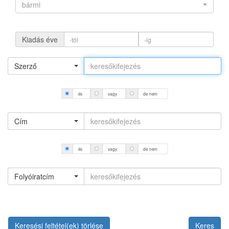
bármi
Kiadás éve
Szerző
és
vagy
de nem
Cím
és
vagy
de nem
Folyóiratcím
Keresési feltétel(ek) törlése