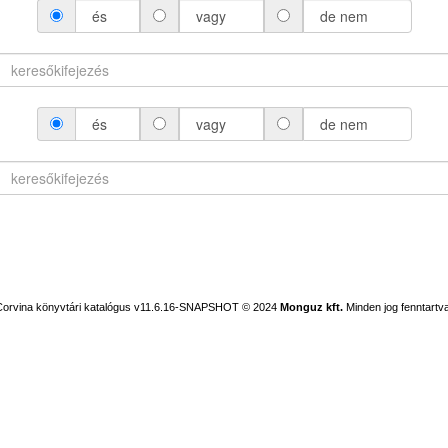
és
vagy
de nem
és
vagy
de nem
Corvina könyvtári katalógus v11.6.16-SNAPSHOT
© 2024
Monguz kft.
Minden jog fenntartva