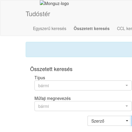
Tudóstér
Egyszerű keresés
Összetett keresés
CCL ke
Összetett keresés
Típus
bármi
Műfaji megnevezés
bármi
Szerző