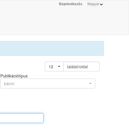
Bejelentkezés
12
találat/oldal
Publikációtípus
bármi