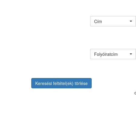
Cím
Folyóiratcím
Keresési feltétel(ek) törlése