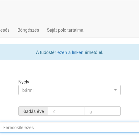
resés
Böngészés
Saját polc tartalma
A tudóstér
ezen a linken
érhető el.
Nyelv
bármi
Kiadás éve