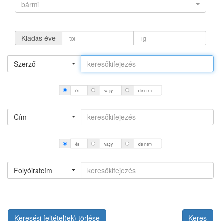
bármi
Kiadás éve
Szerző
és
vagy
de nem
Cím
és
vagy
de nem
Folyóiratcím
Keresési feltétel(ek) törlése