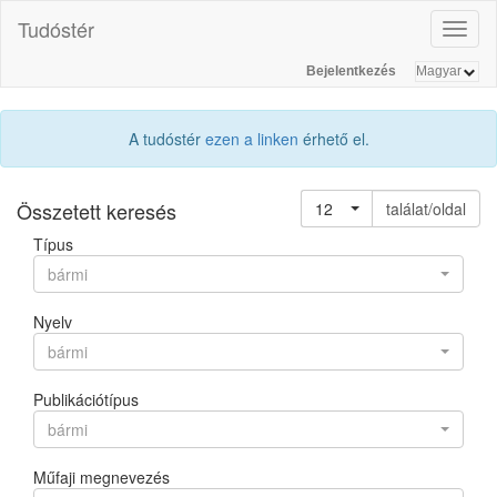
Tudóstér
Toggl
naviga
Bejelentkezés
A tudóstér
ezen a linken
érhető el.
Összetett keresés
12
találat/oldal
Típus
bármi
Nyelv
bármi
Publikációtípus
bármi
Műfaji megnevezés