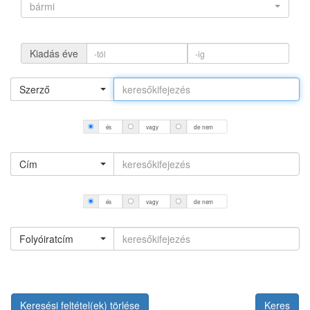
bármi
Kiadás éve
Szerző
és
vagy
de nem
Cím
és
vagy
de nem
Folyóiratcím
Keresési feltétel(ek) törlése