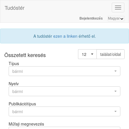
Tudóstér
Toggl
naviga
Bejelentkezés
A tudóstér
ezen a linken
érhető el.
Összetett keresés
12
találat/oldal
Típus
bármi
Nyelv
bármi
Publikációtípus
bármi
Műfaji megnevezés