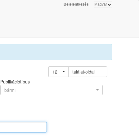
Bejelentkezés
12
találat/oldal
Publikációtípus
bármi