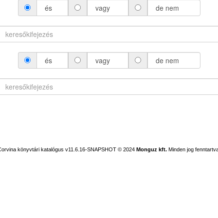
és
vagy
de nem
és
vagy
de nem
Corvina könyvtári katalógus v11.6.16-SNAPSHOT
© 2024
Monguz kft.
Minden jog fenntartva