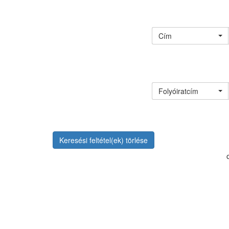
Cím
Folyóiratcím
Keresési feltétel(ek) törlése