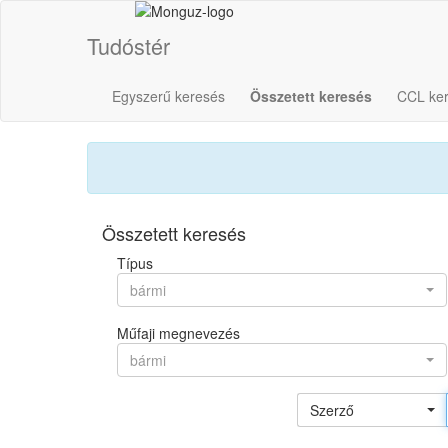
Tudóstér
Egyszerű keresés
Összetett keresés
CCL ke
Összetett keresés
Típus
bármi
Műfaji megnevezés
bármi
Szerző