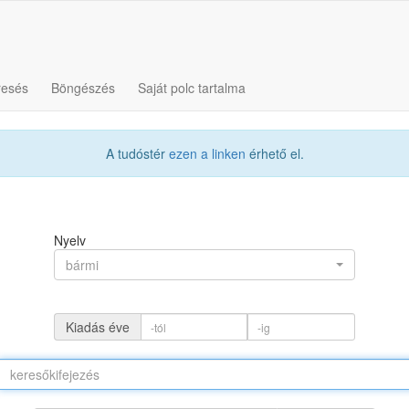
resés
Böngészés
Saját polc tartalma
A tudóstér
ezen a linken
érhető el.
Nyelv
bármi
Kiadás éve