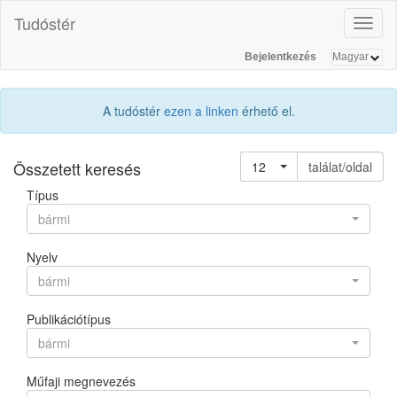
Tudóstér
Toggl
naviga
Bejelentkezés
A tudóstér
ezen a linken
érhető el.
Összetett keresés
12
találat/oldal
Típus
bármi
Nyelv
bármi
Publikációtípus
bármi
Műfaji megnevezés