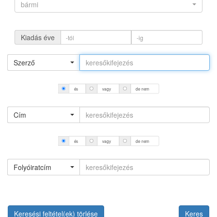
bármi
Kiadás éve
Szerző
és
vagy
de nem
Cím
és
vagy
de nem
Folyóiratcím
Keresési feltétel(ek) törlése