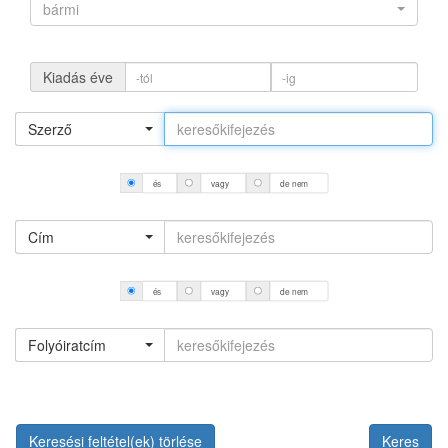
bármi
Kiadás éve
Szerző
és
vagy
de nem
Cím
és
vagy
de nem
Folyóiratcím
Keresési feltétel(ek) törlése