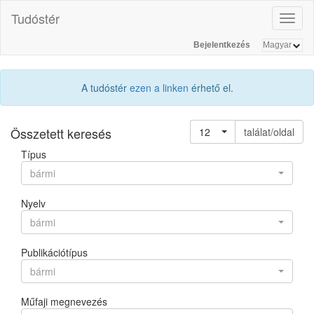
Tudóstér
Toggl
naviga
Bejelentkezés
A tudóstér
ezen a linken
érhető el.
Összetett keresés
12
találat/oldal
Típus
bármi
Nyelv
bármi
Publikációtípus
bármi
Műfaji megnevezés